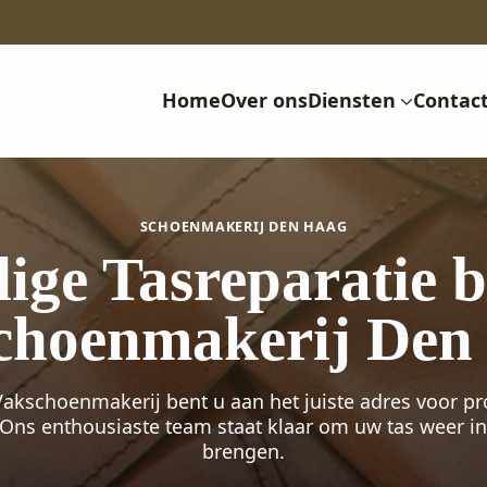
Home
Over ons
Diensten
Contac
SCHOENMAKERIJ DEN HAAG
ge Tasreparatie 
choenmakerij Den
Vakschoenmakerij bent u aan het juiste adres voor pr
 Ons enthousiaste team staat klaar om uw tas weer in
brengen.