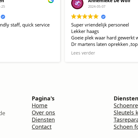
en
Annemieke De Wolf
-25
2024-05-07
endly staff, quick service
Super vriendelijk personeel
Lekker haags
Goeie plek waar hard gewerkt 
Dr martens laten oprekken ,top
Mag terug blijven komen tot d
Lees verder
perfect zit
Pagina's
Dienste
Home
Schoenre
Over ons
Sleutels 
de
Diensten
Tasrepara
Contact
Schoen f