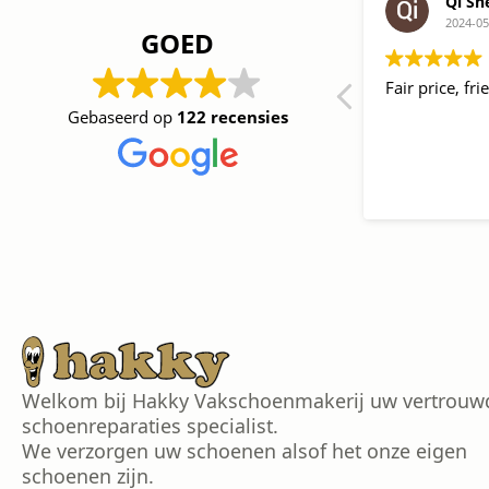
кatja pimyenova
Qi Sh
2024-06-26
2024-05
GOED
Made a copy in 1 minute, good prices,
Fair price, fri
nice service
Gebaseerd op
122 recensies
Welkom bij Hakky Vakschoenmakerij uw vertrouw
schoenreparaties specialist.
We verzorgen uw schoenen alsof het onze eigen
schoenen zijn.