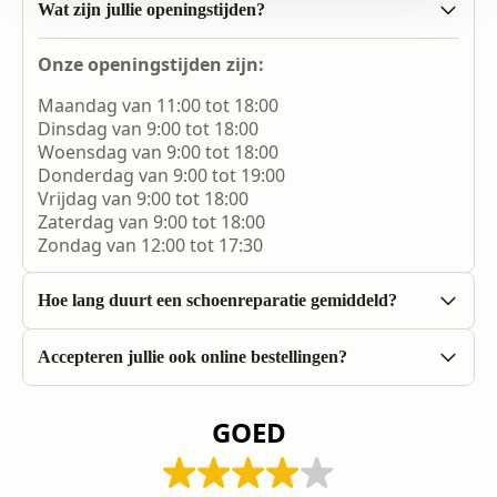
Wat zijn jullie openingstijden?
Onze openingstijden zijn:
Maandag van 11:00 tot 18:00
Dinsdag van 9:00 tot 18:00
Woensdag van 9:00 tot 18:00
Donderdag van 9:00 tot 19:00
Vrijdag van 9:00 tot 18:00
Zaterdag van 9:00 tot 18:00
Zondag van 12:00 tot 17:30
Hoe lang duurt een schoenreparatie gemiddeld?
De meeste schoenreparaties duren meestal niet
Accepteren jullie ook online bestellingen?
langer dan 1 of 2 uur afhankelijk van de
Momenteel accepteren wij alleen fysieke
complexiteit van de reparatie.
bestellingen in onze winkel. U bent van harte
GOED
welkom om langs te komen.