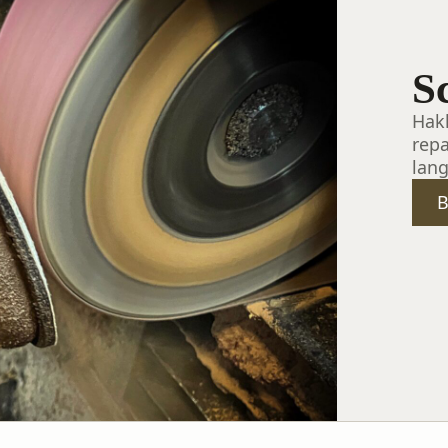
S
Hak
rep
lan
B