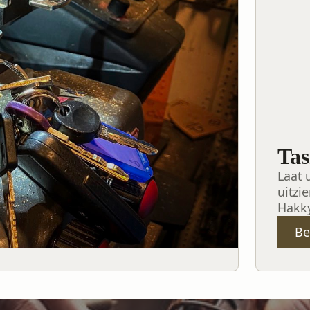
Tas
Laat 
uitzi
Hakk
Be