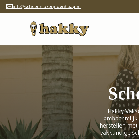
info@schoenmakerij-denhaag.nl
Sch
Hakky Vaksc
ambachtelijk 
herstellen met
vakkundige sc