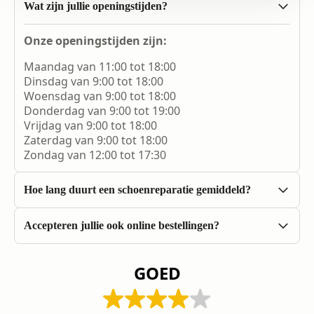
Wat zijn jullie openingstijden?
Onze openingstijden zijn:
Maandag van 11:00 tot 18:00
Dinsdag van 9:00 tot 18:00
Woensdag van 9:00 tot 18:00
Donderdag van 9:00 tot 19:00
Vrijdag van 9:00 tot 18:00
Zaterdag van 9:00 tot 18:00
Zondag van 12:00 tot 17:30
Hoe lang duurt een schoenreparatie gemiddeld?
De meeste schoenreparaties duren meestal niet
Accepteren jullie ook online bestellingen?
langer dan 1 of 2 uur afhankelijk van de
Momenteel accepteren wij alleen fysieke
complexiteit van de reparatie.
bestellingen in onze winkel. U bent van harte
GOED
welkom om langs te komen.